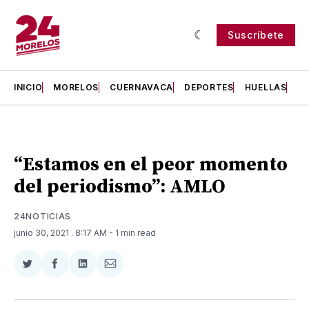
Suscríbete
INICIO
MORELOS
CUERNAVACA
DEPORTES
HUELLAS
H
“Estamos en el peor momento
del periodismo”: AMLO
24NOTICIAS
junio 30, 2021
. 8:17 AM
- 1 min read
Compartir
Compartir
Compartir
Compartir
en
en
en
via
Twitter
Facebook
LinkedIn
Email