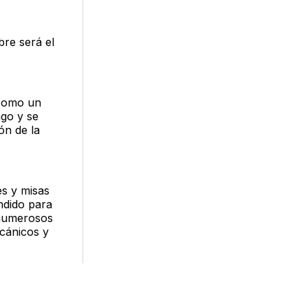
bre será el
 como un
ngo y se
ón de la
es y misas
ndido para
a numerosos
ecánicos y