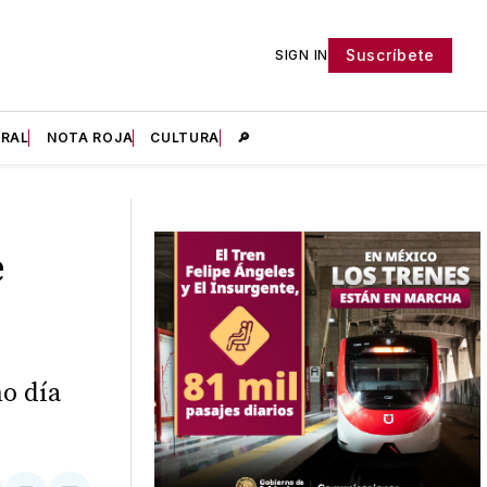
Suscríbete
SIGN IN
IRAL
NOTA ROJA
CULTURA
🔎
e
mo día