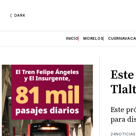
DARK
INICIO
MORELOS
CUERNAVAC
Este
Tlal
Este pr
para di
24NOTICIAS