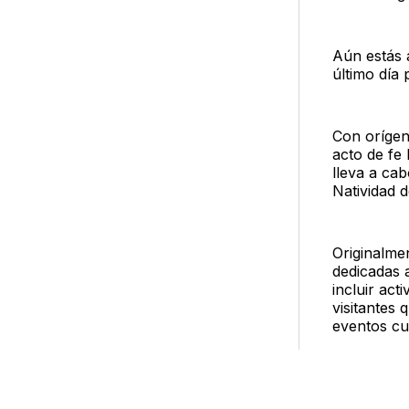
Aún estás a
último día 
Con orígen
acto de fe 
lleva a ca
Natividad d
Originalmen
dedicadas 
incluir act
visitantes 
eventos cul