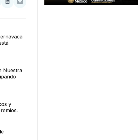
tir
mpartir
Compartir
Compartir
n
en
via
acebook
LinkedIn
Email
Cuernavaca
está
de Nuestra
cupando
cos y
premios.
de