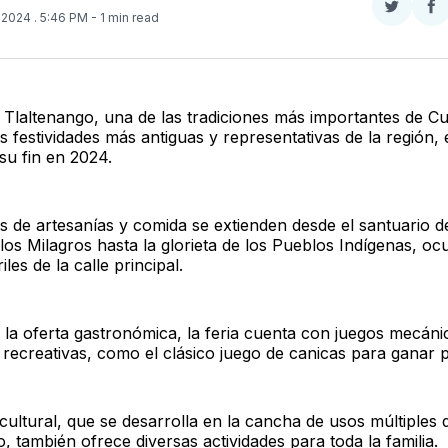
Compar
Co
, 2024
. 5:46 PM
- 1 min read
en
e
Twitter
F
e Tlaltenango, una de las tradiciones más importantes de 
s festividades más antiguas y representativas de la región, 
su fin en 2024.
s de artesanías y comida se extienden desde el santuario 
los Milagros hasta la glorieta de los Pueblos Indígenas, o
les de la calle principal.
la oferta gastronómica, la feria cuenta con juegos mecáni
s recreativas, como el clásico juego de canicas para ganar 
cultural, que se desarrolla en la cancha de usos múltiples 
, también ofrece diversas actividades para toda la familia.