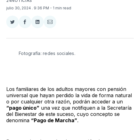
24NOTICIAS
julio 30, 2024
. 9:36 PM
- 1 min read
Compartir
Compartir
Compartir
Compartir
en
en
en
via
Twitter
Facebook
LinkedIn
Email
Fotografía: redes sociales.
Los familiares de los adultos mayores con pensión
universal que hayan perdido la vida de forma natural
o por cualquier otra razón, podrán acceder a un
“pago único”
una vez que notifiquen a la Secretaría
del Bienestar de este suceso, cuyo concepto se
denomina
“Pago de Marcha”
.