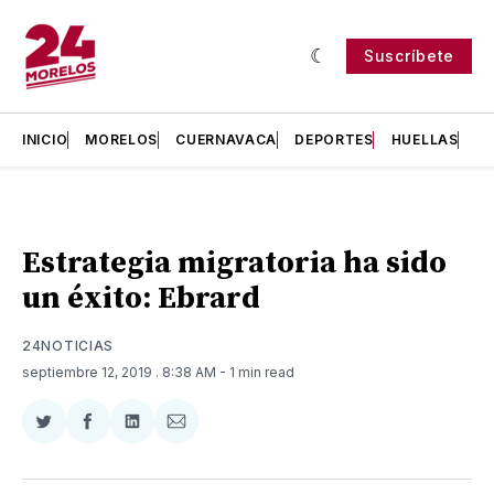
Suscríbete
INICIO
MORELOS
CUERNAVACA
DEPORTES
HUELLAS
H
Estrategia migratoria ha sido
un éxito: Ebrard
24NOTICIAS
septiembre 12, 2019
. 8:38 AM
- 1 min read
Compartir
Compartir
Compartir
Compartir
en
en
en
via
Twitter
Facebook
LinkedIn
Email