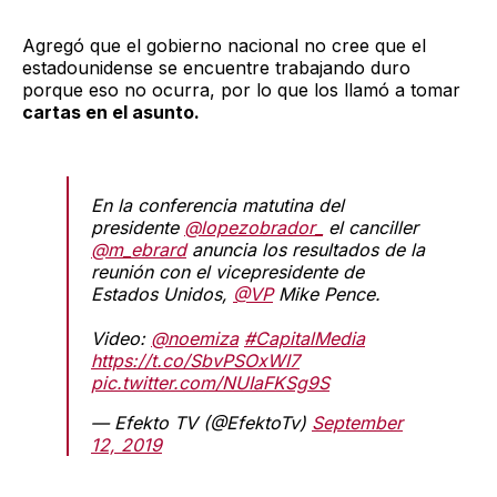
Agregó que el gobierno nacional no cree que el
estadounidense se encuentre trabajando duro
porque eso no ocurra, por lo que los llamó a tomar
cartas en el asunto.
En la conferencia matutina del
presidente
@lopezobrador_
el canciller
@m_ebrard
anuncia los resultados de la
reunión con el vicepresidente de
Estados Unidos,
@VP
Mike Pence.
Video:
@noemiza
#CapitalMedia
https://t.co/SbvPSOxWI7
pic.twitter.com/NUIaFKSg9S
— Efekto TV (@EfektoTv)
September
12, 2019