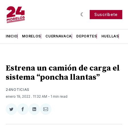
Suscríbete
INICIO
MORELOS
CUERNAVACA
DEPORTES
HUELLAS
H
Estrena un camión de carga el
sistema “poncha llantas”
24NOTICIAS
enero 19, 2022
. 11:32 AM
- 1 min read
Compartir
Compartir
Compartir
Compartir
en
en
en
via
Twitter
Facebook
LinkedIn
Email