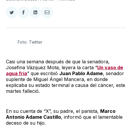
Compartir
Compartir
Compartir
Compartir
en
en
en
via
Twitter
Facebook
LinkedIn
Email
Foto: Twitter
Casi una semana después de que la senadora,
Josefina Vázquez Mota, leyera la carta “
Un vaso de
agua fría
” que escribió
Juan Pablo Adame
, senador
suplente de Miguel Ángel Mancera, en donde
explicaba su estado terminal a causa del cáncer, este
martes falleció.
En su cuenta de “X”, su padre, el panista,
Marco
Antonio Adame Castillo
, informó que el lamentable
deceso de su hijo.