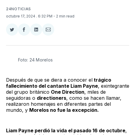
24NOTICIAS
octubre 17, 2024
. 6:32 PM
- 2 min read
Compartir
Compartir
Compartir
Compartir
en
en
en
via
Twitter
Facebook
LinkedIn
Email
Foto: 24 Morelos
Después de que se diera a conocer el
trágico
fallecimiento del cantante Liam Payne
, exintegrante
del grupo británico
One Direction
, miles de
seguidoras o
directioners
, como se hacen llamar,
realizaron homenajes en diferentes partes del
mundo, y
Morelos no fue la excepción.
Liam Payne perdió la vida el pasado 16 de octubre
,