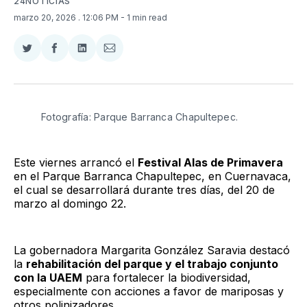
24NOTICIAS
marzo 20, 2026
. 12:06 PM
- 1 min read
Compartir
Compartir
Compartir
Compartir
en
en
en
via
Twitter
Facebook
LinkedIn
Email
Fotografía: Parque Barranca Chapultepec. 
Este viernes arrancó el
Festival Alas de Primavera
en el Parque Barranca Chapultepec, en Cuernavaca,
el cual se desarrollará durante tres días, del 20 de
marzo al domingo 22.
La gobernadora Margarita González Saravia destacó
la
rehabilitación del parque y el trabajo conjunto
con la UAEM
para fortalecer la biodiversidad,
especialmente con acciones a favor de mariposas y
otros polinizadores.