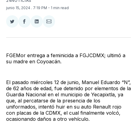
24NOTICIAS
junio 15, 2024
. 7:19 PM
- 1 min read
Compartir
Compartir
Compartir
Compartir
en
en
en
via
Twitter
Facebook
LinkedIn
Email
FGEMor entrega a feminicida a FGJCDMX; ultimó a
su madre en Coyoacán.
El pasado miércoles 12 de junio, Manuel Eduardo “N”,
de 62 años de edad, fue detenido por elementos de la
Guardia Nacional en el municipio de Yecapixtla, ya
que, al percatarse de la presencia de los
uniformados, intentó huir en su auto Renault rojo
con placas de la CDMX, el cual finalmente volcó,
ocasionando daños a otro vehículo.