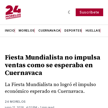
Suscríbete
INICIO
MORELOS
CUERNAVACA
DEPORTES
HUELLAS
H
Fiesta Mundialista no impulsa
ventas como se esperaba en
Cuernavaca
La Fiesta Mundialista no logró el impulso
económico esperado en Cuernavaca.
24 MORELOS
junio 12, 2026
. 4:01 PM
- 1 min read