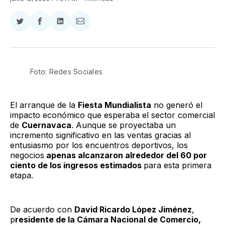
Compartir
Compartir
Compartir
Compartir
en
en
en
via
Twitter
Facebook
LinkedIn
Email
Foto: Redes Sociales
El arranque de la
Fiesta Mundialista
no generó el
impacto económico que esperaba el sector comercial
de
Cuernavaca
. Aunque se proyectaba un
incremento significativo en las ventas gracias al
entusiasmo por los encuentros deportivos, los
negocios
apenas alcanzaron alrededor del 60 por
ciento de los ingresos estimados
para esta primera
etapa.
De acuerdo con
David Ricardo López Jiménez
,
p
residente de la Cámara Nacional de Comercio,