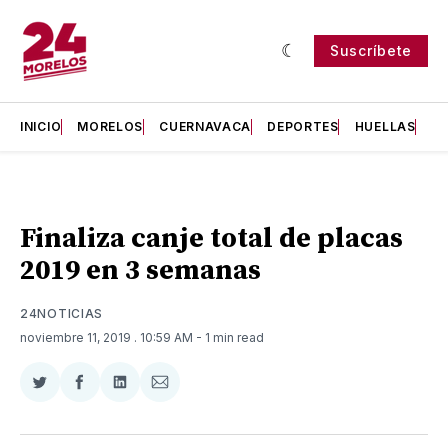
Suscríbete
INICIO
MORELOS
CUERNAVACA
DEPORTES
HUELLAS
H
Finaliza canje total de placas
2019 en 3 semanas
24NOTICIAS
noviembre 11, 2019
. 10:59 AM
- 1 min read
Compartir
Compartir
Compartir
Compartir
en
en
en
via
Twitter
Facebook
LinkedIn
Email