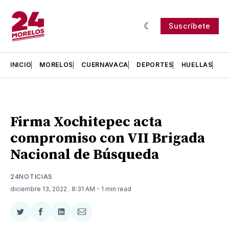
Suscríbete
INICIO
MORELOS
CUERNAVACA
DEPORTES
HUELLAS
H
Firma Xochitepec acta
compromiso con VII Brigada
Nacional de Búsqueda
24NOTICIAS
diciembre 13, 2022
. 8:31 AM
- 1 min read
Compartir
Compartir
Compartir
Compartir
en
en
en
via