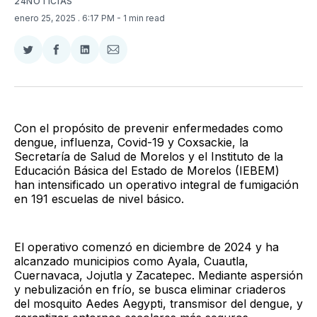
24NOTICIAS
enero 25, 2025
. 6:17 PM
- 1 min read
Compartir
Compartir
Compartir
Compartir
en
en
en
via
Twitter
Facebook
LinkedIn
Email
Con el propósito de prevenir enfermedades como
dengue, influenza, Covid-19 y Coxsackie, la
Secretaría de Salud de Morelos y el Instituto de la
Educación Básica del Estado de Morelos (IEBEM)
han intensificado un operativo integral de fumigación
en 191 escuelas de nivel básico.
El operativo comenzó en diciembre de 2024 y ha
alcanzado municipios como Ayala, Cuautla,
Cuernavaca, Jojutla y Zacatepec. Mediante aspersión
y nebulización en frío, se busca eliminar criaderos
del mosquito Aedes Aegypti, transmisor del dengue, y