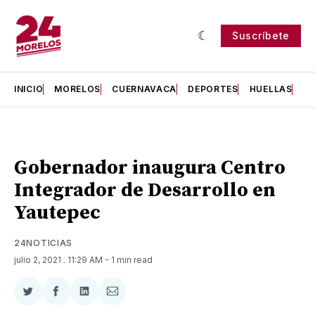
Suscríbete
INICIO
MORELOS
CUERNAVACA
DEPORTES
HUELLAS
H
Gobernador inaugura Centro
Integrador de Desarrollo en
Yautepec
24NOTICIAS
julio 2, 2021
. 11:29 AM
- 1 min read
Compartir
Compartir
Compartir
Compartir
en
en
en
via