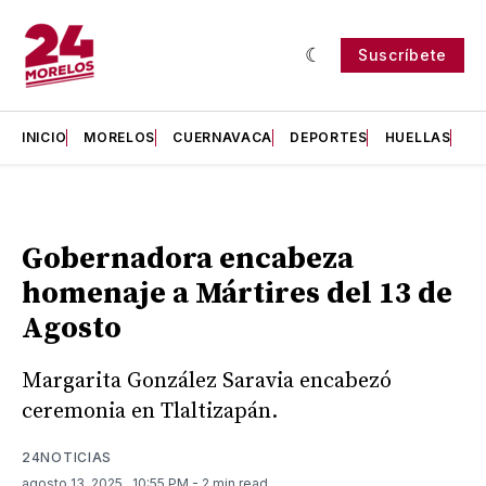
Suscríbete
INICIO
MORELOS
CUERNAVACA
DEPORTES
HUELLAS
H
Gobernadora encabeza
homenaje a Mártires del 13 de
Agosto
Margarita González Saravia encabezó
ceremonia en Tlaltizapán.
24NOTICIAS
agosto 13, 2025
. 10:55 PM
- 2 min read