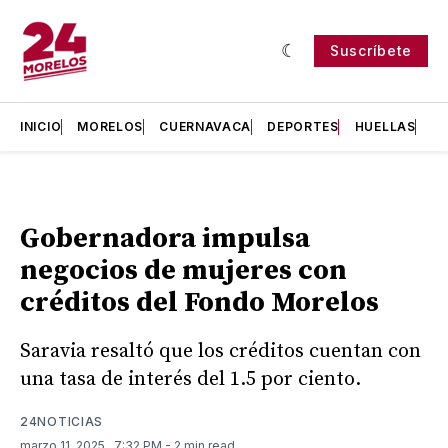
Suscríbete
INICIO
MORELOS
CUERNAVACA
DEPORTES
HUELLAS
H
Gobernadora impulsa
negocios de mujeres con
créditos del Fondo Morelos
Saravia resaltó que los créditos cuentan con
una tasa de interés del 1.5 por ciento.
24NOTICIAS
marzo 11, 2025
. 7:32 PM
- 2 min read