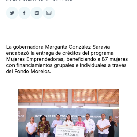
Compartir
Compartir
Compartir
Compartir
en
en
en
via
Twitter
Facebook
LinkedIn
Email
La gobernadora Margarita González Saravia
encabezó la entrega de créditos del programa
Mujeres Emprendedoras, beneficiando a 87 mujeres
con financiamientos grupales e individuales a través
del Fondo Morelos.