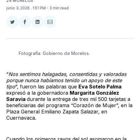
24 MORELOS
junio 3, 2026
. 1:51 PM
- 3 min read
Compartir
Compartir
Compartir
Compartir
en
en
en
via
Twitter
Facebook
LinkedIn
Email
Fotografía: Gobierno de Morelos.
“
Nos sentimos halagadas, consentidas y valoradas
porque nunca habíamos tenido un apoyo de este
tipo
”, fueron las palabras que
Eva Sotelo Palma
expresó a la gobernadora
Margarita González
Saravia
durante la entrega de tres mil 500 tarjetas a
beneficiarias del programa “Corazón de Mujer”, en la
Plaza General Emiliano Zapata Salazar, en
Cuernavaca.
Cuando los primeros rayos del sol asomaron en la