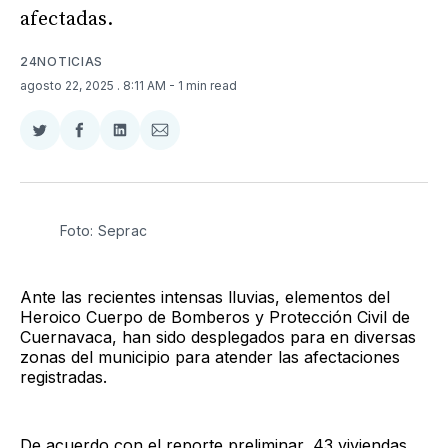
afectadas.
24NOTICIAS
agosto 22, 2025
. 8:11 AM
- 1 min read
Compartir
Compartir
Compartir
Compartir
en
en
en
via
Twitter
Facebook
LinkedIn
Email
Foto: Seprac
Ante las recientes intensas lluvias, elementos del
Heroico Cuerpo de Bomberos y Protección Civil de
Cuernavaca, han sido desplegados para en diversas
zonas del municipio para atender las afectaciones
registradas.
De acuerdo con el reporte preliminar, 43 viviendas