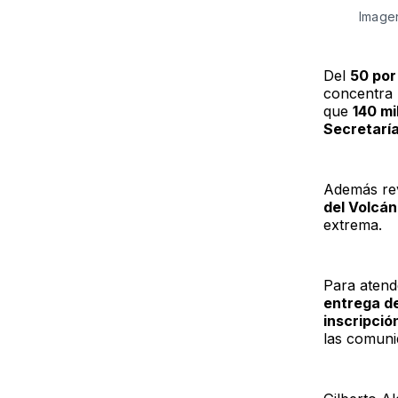
Imagen
Del
50 por
concentra u
que
140 mi
Secretaría
Además rev
del Volcán
extrema.
Para atend
entrega d
inscripció
las comuni