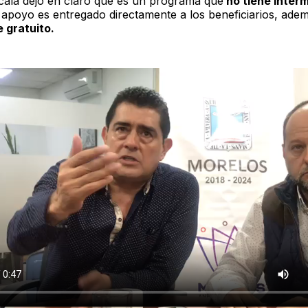
lcalá dejó en claro que es un programa que
no tiene inter
l apoyo es entregado directamente a los beneficiarios, ade
 gratuito.