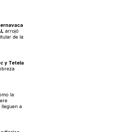
ernavaca
AL
arrojó
itular de la
c y Tetela
pobreza
omo la
iere
 lleguen a