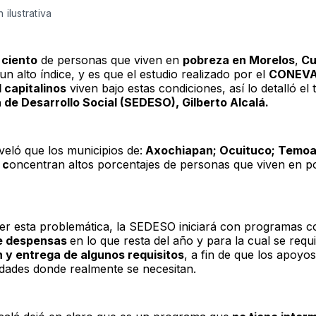
 ilustrativa
 ciento
de personas que viven en
pobreza en Morelos
,
Cu
n alto índice, y es que el estudio realizado por el
CONEV
l capitalinos
viven bajo estas condiciones, así lo detalló el t
 de Desarrollo Social (SEDESO), Gilberto Alcalá.
eló que los municipios de:
Axochiapan; Ocuituco; Temoa
 c
oncentran altos porcentajes de personas que viven en 
er esta problemática, la SEDESO iniciará con programas c
e despensas
en lo que resta del año y para la cual se requ
n y entrega de algunos requisitos
, a fin de que los apoyos
dades donde realmente se necesitan.