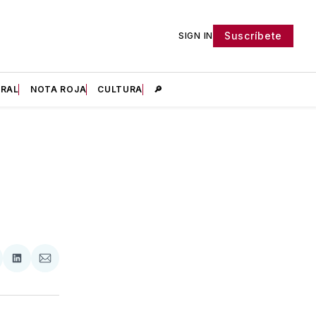
Suscríbete
SIGN IN
IRAL
NOTA ROJA
CULTURA
🔎
tir
mpartir
Compartir
Compartir
n
en
via
acebook
LinkedIn
Email