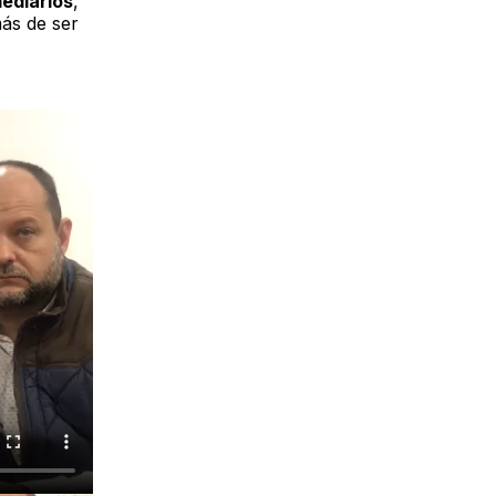
mediarios
,
más de ser