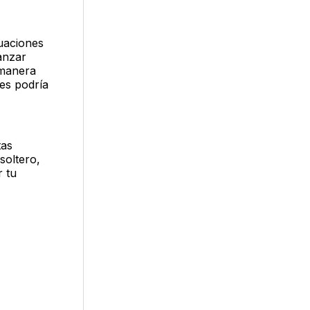
tuaciones
anzar
 manera
les podría
tas
soltero,
r tu