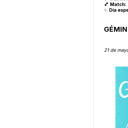
💕
Match:
✨
Día espe
GÉMIN
21 de mayo