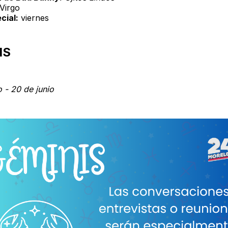
Virgo
cial:
viernes
IS
 - 20 de junio