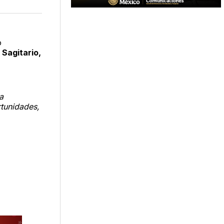
n
en
via
acebook
LinkedIn
Email
o
 Sagitario,
a
rtunidades,