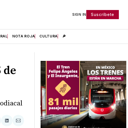
Suscríbete
SIGN IN
IRAL
NOTA ROJA
CULTURA
🔎
 de
odiacal
tir
mpartir
Compartir
Compartir