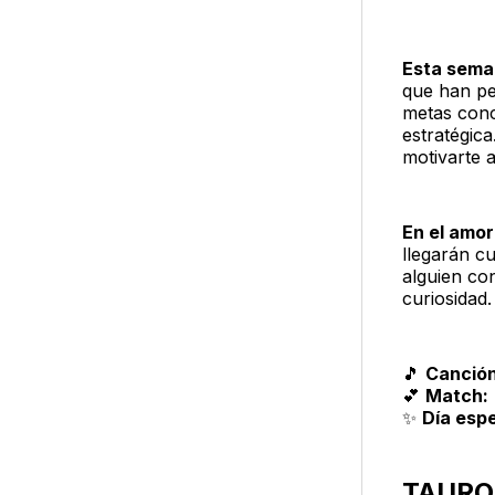
Esta sem
que han pe
metas conc
estratégic
motivarte 
En el amor
llegarán c
alguien co
curiosidad.
🎵
Canción
💕
Match:
✨
Día espe
TAURO