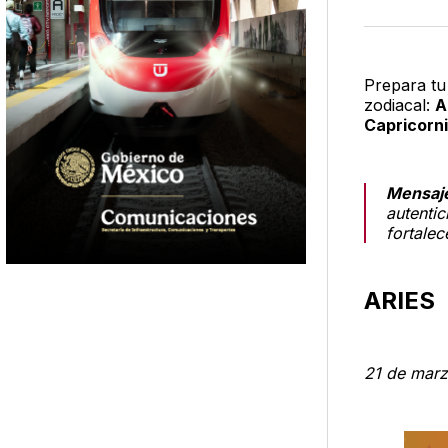
Prepara tu
zodiacal:
A
Capricorni
Mensaje
autentic
fortalec
ARIES
21 de marzo