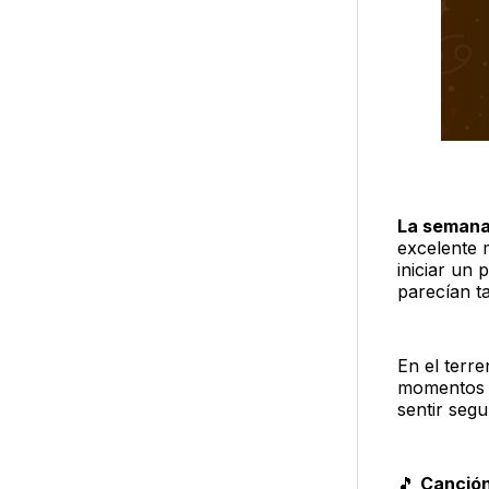
La seman
excelente 
iniciar un
parecían t
En el terr
momentos i
sentir seg
🎵
Canción