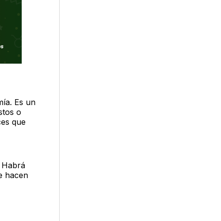
mía. Es un
stos o
ces que
. Habrá
te hacen