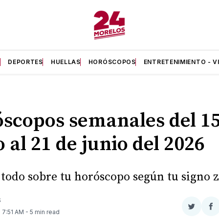
A
DEPORTES
HUELLAS
HORÓSCOPOS
ENTRETENIMIENTO - V
scopos semanales del 15
o al 21 de junio del 2026
todo sobre tu horóscopo según tu signo z
S
Compar
Co
. 7:51 AM
- 5 min read