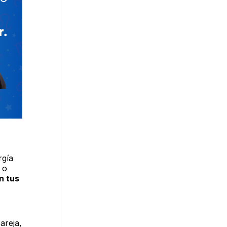
rgía
 o
n tus
areja,