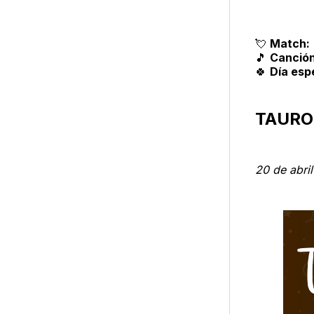
💘
Match:
🎵
Canción
🍀
Día espe
TAURO
20 de abri