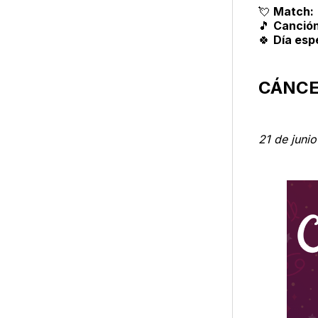
💘
Match:
🎵
Canción
🍀
Día esp
CÁNC
21 de junio