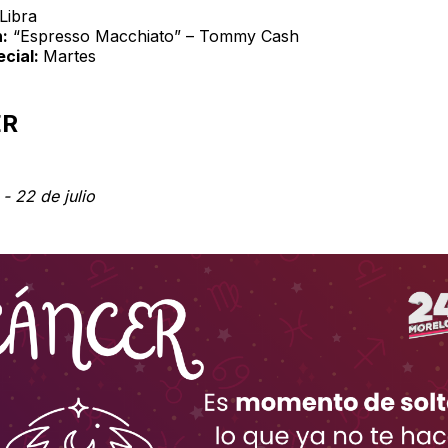
Libra
:
“Espresso Macchiato” – Tommy Cash
ecial:
Martes
ER
 - 22 de julio