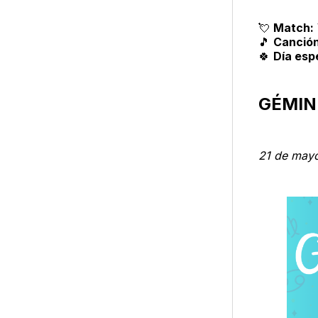
💘
Match:
🎵
Canción
🍀
Día esp
GÉMIN
21 de mayo