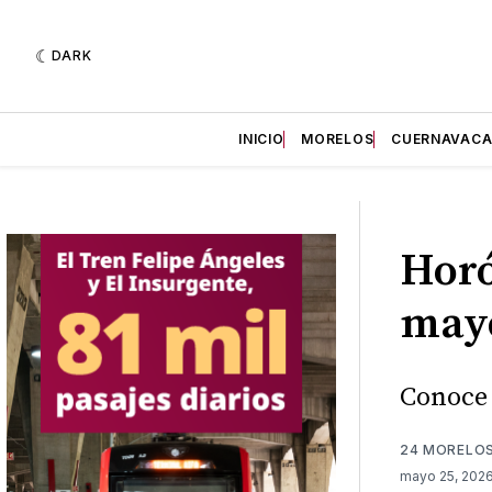
DARK
INICIO
MORELOS
CUERNAVAC
Horó
mayo
Conoce 
24 MORELO
mayo 25, 202