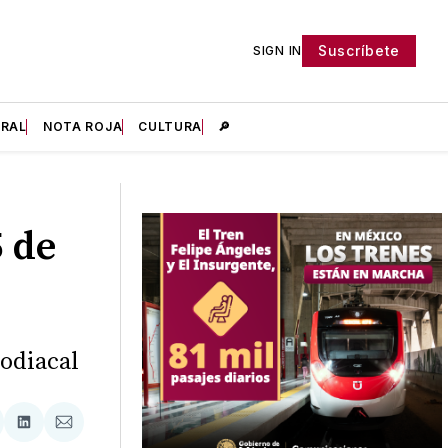
Suscríbete
SIGN IN
IRAL
NOTA ROJA
CULTURA
🔎
 de
odiacal
tir
mpartir
Compartir
Compartir