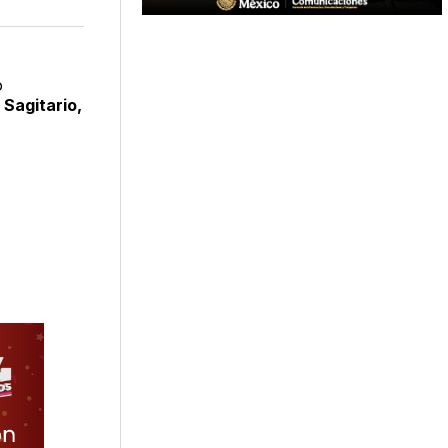
n
en
via
acebook
LinkedIn
Email
o
 Sagitario,