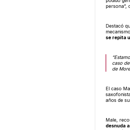
podido gen
persona”, 
Destacó qu
mecanismos
se repita 
“Estamo
caso de 
de More
El caso Ma
saxofonist
años de su
Male, reco
desnuda a