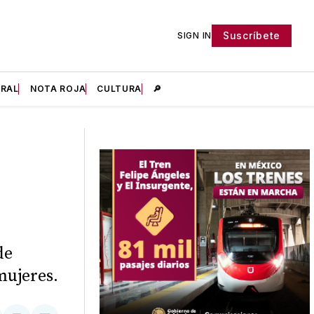
Suscríbete
SIGN IN
IRAL
NOTA ROJA
CULTURA
🔎
de
mujeres.