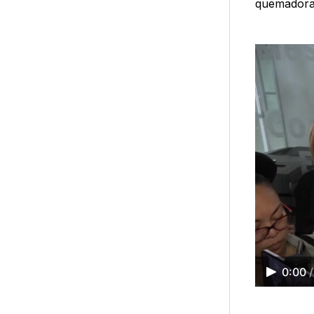
quemadoras
0:00
/