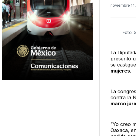
noviembre 14
Foto: 
La Diputad
presentó u
se castigu
mujeres.
La congresi
contra la 
marco jurí
“Yo creo m
Oaxaca, en