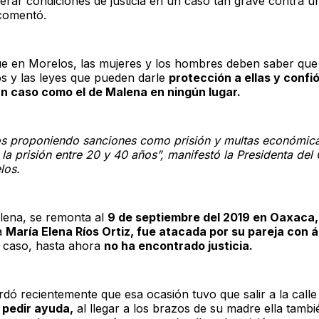
erar condiciones de justicia en un caso tan grave contra u
comentó.
e en Morelos, las mujeres y los hombres deben saber que 
 y las leyes que pueden darle
protección a ellas y confi
un caso como el de Malena en ningún lugar.
s proponiendo sanciones como prisión y multas económica
la prisión entre 20 y 40 años”, manifestó la Presidenta de
los.
lena, se remonta al
9 de septiembre del 2019 en Oaxaca,
a
María Elena Ríos Ortiz, fue atacada por su pareja con á
 caso, hasta ahora
no ha encontrado justicia.
rdó recientemente que esa ocasión tuvo que salir a la call
 pedir ayuda,
al llegar a los brazos de su madre ella tambi