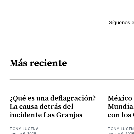
Síguenos 
Más reciente
¿Qué es una deflagración?
México S
La causa detrás del
Mundial
incidente Las Granjas
con los
TONY LUCENA
TONY LUCE
agosto 6, 2026
agosto 6, 202