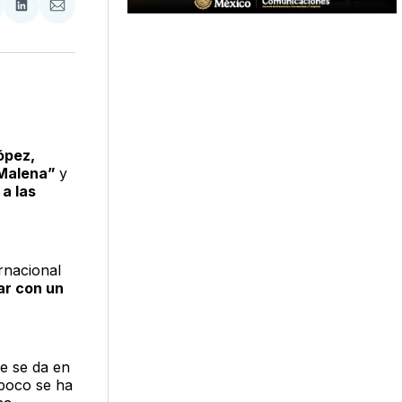
tir
mpartir
Compartir
Compartir
n
en
via
acebook
LinkedIn
Email
ópez,
 Malena”
y
 a las
ernacional
ar con un
e se da en
mpoco se ha