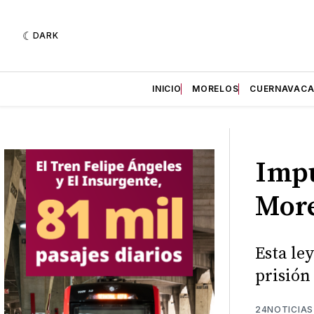
DARK
INICIO
MORELOS
CUERNAVAC
Impu
More
Esta le
prisión
24NOTICIAS