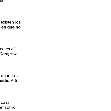
na
existen los
ó en que no
s, en el
l Congreso
cuando la
cido.
A 5
e
casi
én sufrió