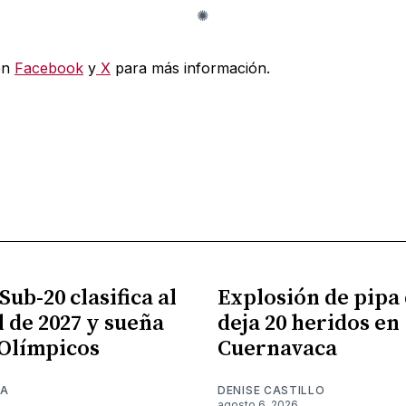
en
Facebook
y
X
para más información.
ub-20 clasifica al
Explosión de pipa 
 de 2027 y sueña
deja 20 heridos en
 Olímpicos
Cuernavaca
NA
DENISE CASTILLO
6
agosto 6, 2026