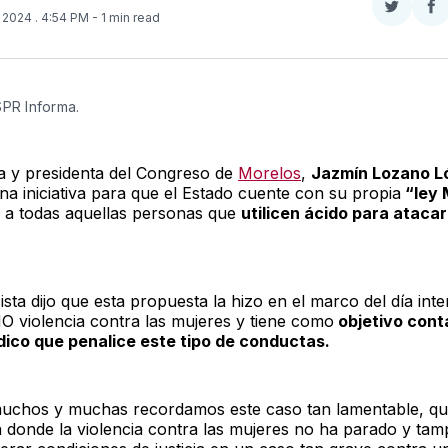
Compar
Co
, 2024
. 4:54 PM
- 1 min read
en
e
Twitter
F
SPR Informa.
a y presidenta del Congreso de
Morelos
,
Jazmín Lozano L
na iniciativa para que el Estado cuente con su propia
“ley
e a todas aquellas personas que
utilicen ácido para atacar
sta dijo que esta propuesta la hizo en el marco del día int
NO violencia contra las mujeres y tiene como
objetivo cont
dico que penalice este tipo de conductas.
uchos y muchas recordamos este caso tan lamentable, qu
 donde la violencia contra las mujeres no ha parado y ta