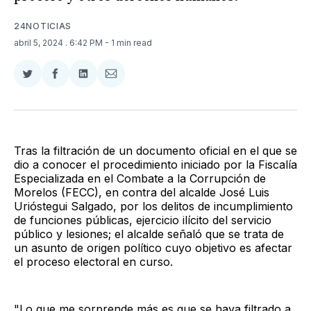
24NOTICIAS
abril 5, 2024
. 6:42 PM
- 1 min read
Compartir
Compartir
Compartir
Compartir
en
en
en
via
Twitter
Facebook
LinkedIn
Email
Tras la filtración de un documento oficial en el que se
dio a conocer el procedimiento iniciado por la Fiscalía
Especializada en el Combate a la Corrupción de
Morelos (FECC), en contra del alcalde José Luis
Urióstegui Salgado, por los delitos de incumplimiento
de funciones públicas, ejercicio ilícito del servicio
público y lesiones; el alcalde señaló que se trata de
un asunto de origen político cuyo objetivo es afectar
el proceso electoral en curso.
"Lo que me sorprende más es que se haya filtrado a