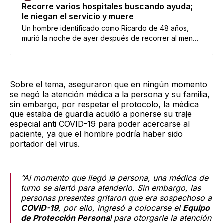
Recorre varios hospitales buscando ayuda;
le niegan el servicio y muere
Un hombre identificado como Ricardo de 48 años,
murió la noche de ayer después de recorrer al menos
5 hospitales y clínicas de la Ciudad de México
buscando atención médica para los males renales
que padecía. Su muerte se produjo en la puerta de
entrada del conocido hospital Magdalena de las
Sobre el tema, aseguraron que en ningún momento
Salinas, mismo que administra …
se negó la atención médica a la persona y su familia,
sin embargo, por respetar el protocolo, la médica
que estaba de guardia acudió a ponerse su traje
especial anti COVID-19 para poder acercarse al
paciente, ya que el hombre podría haber sido
portador del virus.
“Al momento que llegó la persona, una médica de
turno se alertó para atenderlo. Sin embargo, las
personas presentes gritaron que era sospechoso a
COVID-19
, por ello, ingresó a colocarse el
Equipo
de Protección Personal
para otorgarle la atención