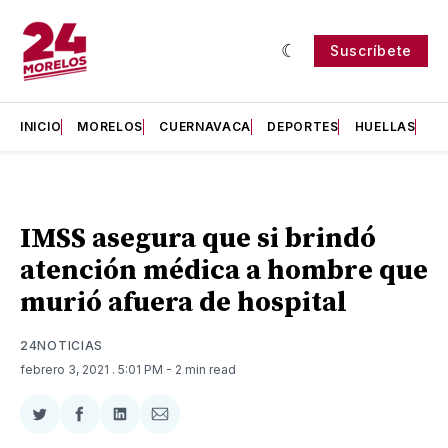
Suscríbete
INICIO
MORELOS
CUERNAVACA
DEPORTES
HUELLAS
H
IMSS asegura que si brindó
atención médica a hombre que
murió afuera de hospital
24NOTICIAS
febrero 3, 2021
. 5:01 PM
- 2 min read
Compartir
Compartir
Compartir
Compartir
en
en
en
via