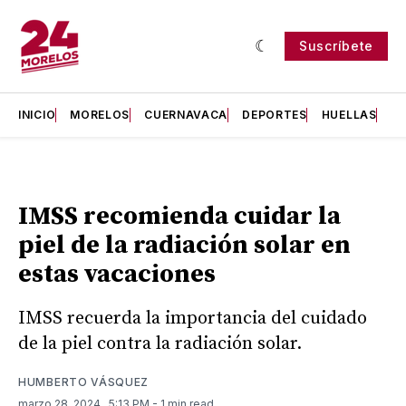
Suscríbete
INICIO
MORELOS
CUERNAVACA
DEPORTES
HUELLAS
H
IMSS recomienda cuidar la
piel de la radiación solar en
estas vacaciones
IMSS recuerda la importancia del cuidado
de la piel contra la radiación solar.
HUMBERTO VÁSQUEZ
marzo 28, 2024
. 5:13 PM
- 1 min read