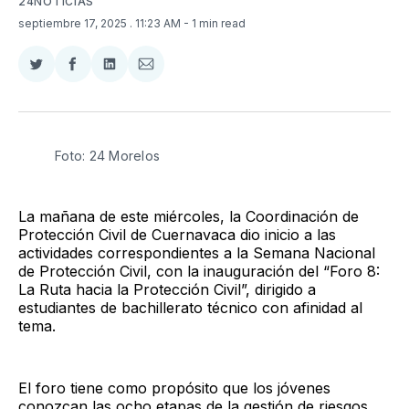
24NOTICIAS
septiembre 17, 2025
. 11:23 AM
- 1 min read
Compartir
Compartir
Compartir
Compartir
en
en
en
via
Twitter
Facebook
LinkedIn
Email
Foto: 24 Morelos
La mañana de este miércoles, la Coordinación de
Protección Civil de Cuernavaca dio inicio a las
actividades correspondientes a la Semana Nacional
de Protección Civil, con la inauguración del “Foro 8:
La Ruta hacia la Protección Civil”, dirigido a
estudiantes de bachillerato técnico con afinidad al
tema.
El foro tiene como propósito que los jóvenes
conozcan las ocho etapas de la gestión de riesgos,