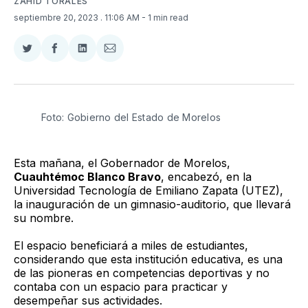
ZAHID TORALES
septiembre 20, 2023
. 11:06 AM
- 1 min read
Compartir
Compartir
Compartir
Compartir
en
en
en
via
Twitter
Facebook
LinkedIn
Email
Foto: Gobierno del Estado de Morelos
Esta mañana, el Gobernador de Morelos,
Cuauhtémoc Blanco Bravo
, encabezó, en la
Universidad Tecnología de Emiliano Zapata (UTEZ),
la inauguración de un gimnasio-auditorio, que llevará
su nombre.
El espacio beneficiará a miles de estudiantes,
considerando que esta institución educativa, es una
de las pioneras en competencias deportivas y no
contaba con un espacio para practicar y
desempeñar sus actividades.