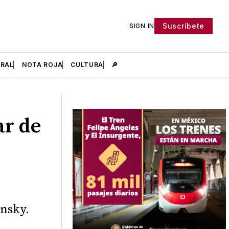
Suscríbete
SIGN IN
IRAL
NOTA ROJA
CULTURA
🔎
ar de
ensky.