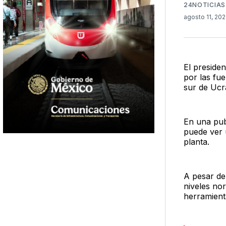
24NOTICIAS
agosto 11, 20
El preside
por las fu
sur de Ucr
En una pub
puede ver 
planta.
A pesar de 
niveles no
herramient