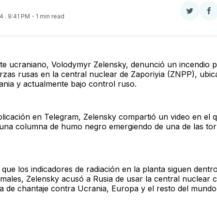
Compar
Co
24
. 9:41 PM
- 1 min read
en
e
Twitter
F
nte ucraniano, Volodymyr Zelensky, denunció un incendio
erzas rusas en la central nuclear de Zaporiyia (ZNPP), ubic
ania y actualmente bajo control ruso.
licación en Telegram, Zelensky compartió un video en el 
una columna de humo negro emergiendo de una de las torr
que los indicadores de radiación en la planta siguen dentro
rmales, Zelensky acusó a Rusia de usar la central nuclear
a de chantaje contra Ucrania, Europa y el resto del mundo