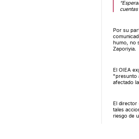
“Espera
cuentas 
Por su par
comunicado
humo, no s
Zaporiyia.
El OIEA ex
"presunto 
afectado la
El director
tales acci
riesgo de u