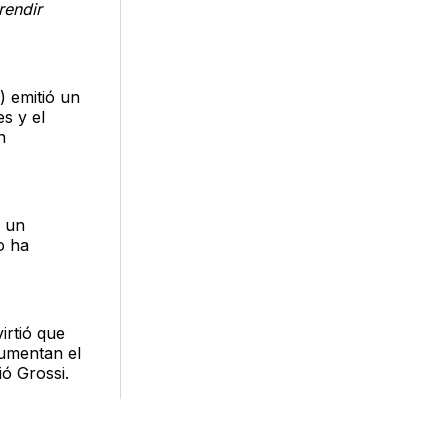
rendir
) emitió un
s y el
n
r un
o ha
irtió que
aumentan el
ió Grossi.