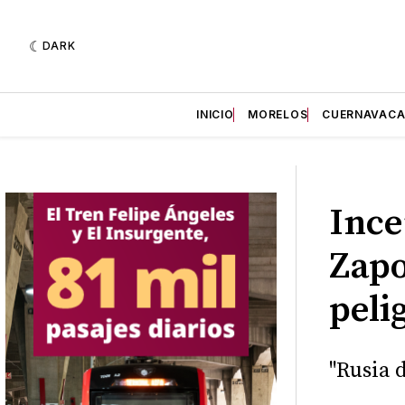
DARK
INICIO
MORELOS
CUERNAVAC
Ince
Zapo
peli
"Rusia 