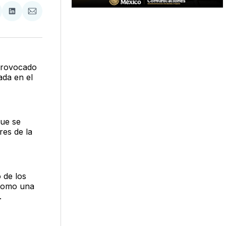
tir
mpartir
Compartir
Compartir
n
en
via
acebook
LinkedIn
Email
 provocado
ada en el
que se
es de la
 de los
 como una
.