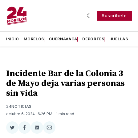
Suscríbete
INICIO
MORELOS
CUERNAVACA
DEPORTES
HUELLAS
H
Incidente Bar de la Colonia 3
de Mayo deja varias personas
sin vida
24NOTICIAS
octubre 6, 2024
. 6:26 PM
- 1 min read
Compartir
Compartir
Compartir
Compartir
en
en
en
via