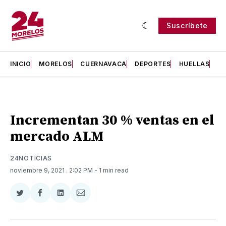
Suscríbete
INICIO
MORELOS
CUERNAVACA
DEPORTES
HUELLAS
H
Incrementan 30 % ventas en el
mercado ALM
24NOTICIAS
noviembre 9, 2021
. 2:02 PM
- 1 min read
Compartir
Compartir
Compartir
Compartir
en
en
en
via
Twitter
Facebook
LinkedIn
Email