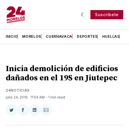
Suscríbete
INICIO
MORELOS
CUERNAVACA
DEPORTES
HUELLAS
H
Inicia demolición de edificios
dañados en el 19S en Jiutepec
24NOTICIAS
julio 24, 2019
. 11:54 AM
- 1 min read
Compartir
Compartir
Compartir
Compartir
en
en
en
via
Twitter
Facebook
LinkedIn
Email