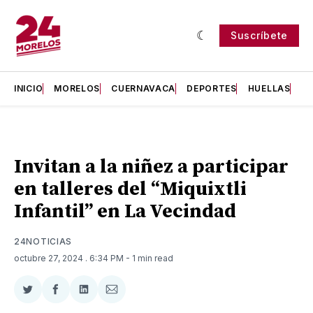
Suscríbete
INICIO
MORELOS
CUERNAVACA
DEPORTES
HUELLAS
H
Invitan a la niñez a participar
en talleres del “Miquixtli
Infantil” en La Vecindad
24NOTICIAS
octubre 27, 2024
. 6:34 PM
- 1 min read
Compartir
Compartir
Compartir
Compartir
en
en
en
via