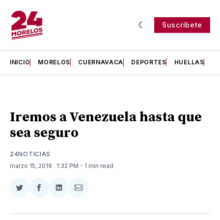
Suscríbete
INICIO
MORELOS
CUERNAVACA
DEPORTES
HUELLAS
H
Iremos a Venezuela hasta que
sea seguro
24NOTICIAS
marzo 15, 2019
. 1:32 PM
- 1 min read
Compartir
Compartir
Compartir
Compartir
en
en
en
via
Twitter
Facebook
LinkedIn
Email