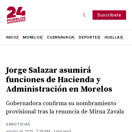
Suscríbete
INICIO
MORELOS
CUERNAVACA
DEPORTES
HUELLAS
H
Jorge Salazar asumirá
funciones de Hacienda y
Administración en Morelos
Gobernadora confirma su nombramiento
provisional tras la renuncia de Mirna Zavala
24NOTICIAS
agosto 14, 2025
. 7:28 PM
- 1 min read