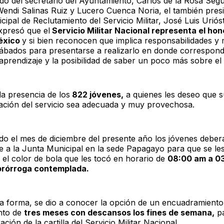
 del secretario del Ayuntamiento, Carlos de la Rosa Segu
Wendi Salinas Ruiz y Lucero Cuenca Noria, el también presi
ipal de Reclutamiento del Servicio Militar, José Luis Uriós
xpresó que el
Servicio Militar Nacional representa el hon
México
y si bien reconocen que implica responsabilidades y
sábados para presentarse a realizarlo en donde correspon
aprendizaje y la posibilidad de saber un poco más sobre el 
la presencia de los
822 jóvenes,
a quienes les deseo que s
tación del servicio sea adecuada y muy provechosa.
do el mes de diciembre del presente año los jóvenes deber
e a la Junta Municipal en la sede Papagayo para que se les 
n el color de bola que les tocó en horario de
08:00 am a 0
 prórroga contemplada.
a forma, se dio a conocer la opción de un encuadramiento
nto de
tres meses con descansos los fines de semana,
pa
ración de la cartilla del Servicio Militar Nacional.