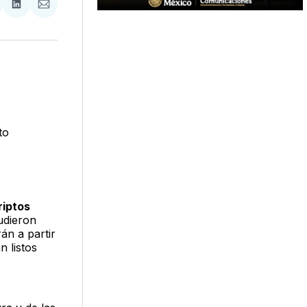
tir
mpartir
Compartir
Compartir
n
en
via
acebook
LinkedIn
Email
to
riptos
udieron
án a partir
 listos