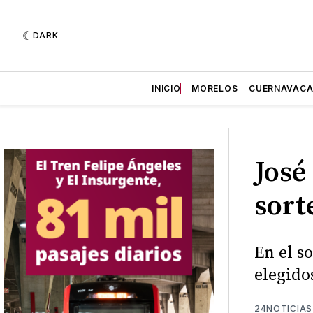
DARK
INICIO
MORELOS
CUERNAVAC
José
sort
En el s
elegido
24NOTICIAS