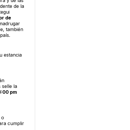
ra y de las
dente de la
tegui
or de
 madrugar
de, también
país.
u estancia
án
selle la
3:00 pm
 o
ra cumplir