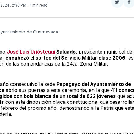
Compar
Co
, 2024
. 2:30 PM
- 1 min read
en
e
Twitter
F
Ayuntamiento de Cuernavaca.
ngo
José Luis Urióstegui
Salgado
, presidente municipal de
a,
encabezó el sorteo del Servicio Militar clase 2006
, es
ón de las comandancias de la 24/a. Zona Militar.
 año consecutivo la sede
Papagayo del Ayuntamiento de
ca
abrió sus puertas a esta ceremonia, en la que
411 consc
gidos con bola blanca de un total de 822 jóvenes
que ac
r con esta disposición cívica constitucional que desarrollar
 febrero del próximo año, demostrando a la Patria que están
derla.