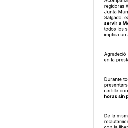
Acompañado
regidoras 
Junta Munic
Salgado, e
servir a 
todos los 
implica un 
Agradeció 
en la pres
Durante to
presentars
cartilla co
horas sin
De la mism
reclutamie
con la libe