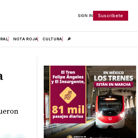
Suscríbete
SIGN IN
IRAL
NOTA ROJA
CULTURA
🔎
a
fueron