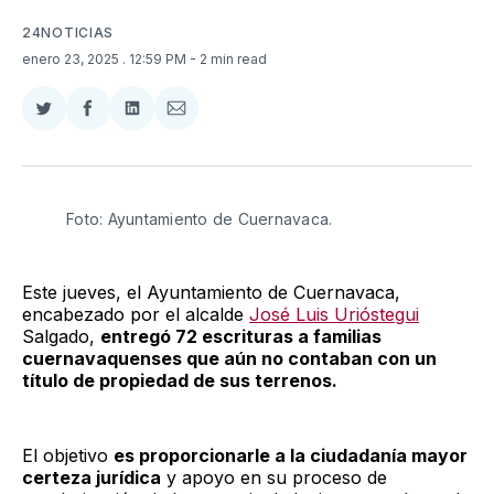
24NOTICIAS
enero 23, 2025
. 12:59 PM
- 2 min read
Compartir
Compartir
Compartir
Compartir
en
en
en
via
Twitter
Facebook
LinkedIn
Email
Foto: Ayuntamiento de Cuernavaca.
Este jueves, el Ayuntamiento de Cuernavaca,
encabezado por el alcalde
José Luis Urióstegui
Salgado,
entregó 72 escrituras a familias
cuernavaquenses que aún no contaban con un
título de propiedad de sus terrenos.
El objetivo
es proporcionarle a la ciudadanía mayor
certeza jurídica
y apoyo en su proceso de