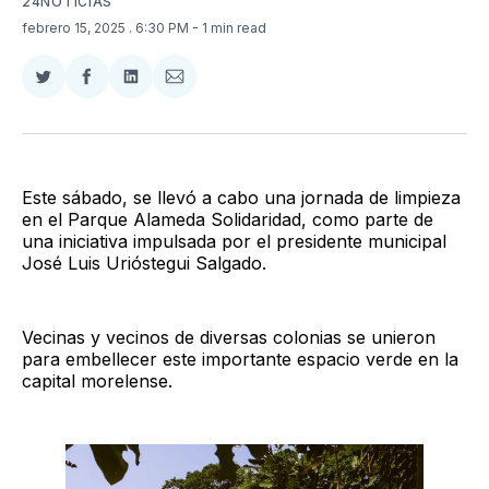
24NOTICIAS
febrero 15, 2025
. 6:30 PM
- 1 min read
Compartir
Compartir
Compartir
Compartir
en
en
en
via
Twitter
Facebook
LinkedIn
Email
Este sábado, se llevó a cabo una jornada de limpieza
en el Parque Alameda Solidaridad, como parte de
una iniciativa impulsada por el presidente municipal
José Luis Urióstegui Salgado.
Vecinas y vecinos de diversas colonias se unieron
para embellecer este importante espacio verde en la
capital morelense.