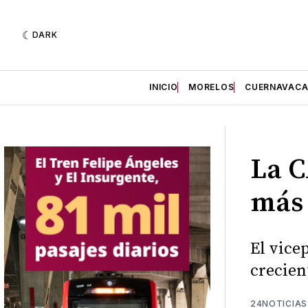
DARK
INICIO
MORELOS
CUERNAVAC
La C
más 
El vice
crecien
24NOTICIAS