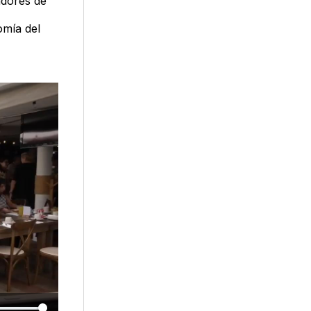
adores de
omía del