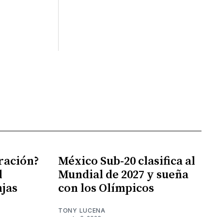
gración?
México Sub-20 clasifica al
l
Mundial de 2027 y sueña
njas
con los Olímpicos
TONY LUCENA