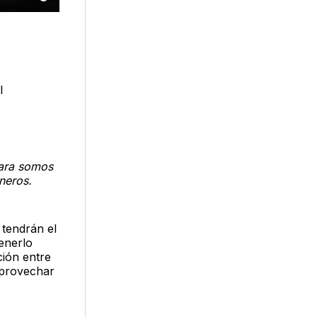
l
mara somos
neros.
 tendrán el
enerlo
ción entre
aprovechar