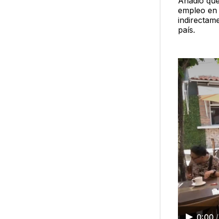
Añadió que
empleo en 
indirectame
país.
0:00
/