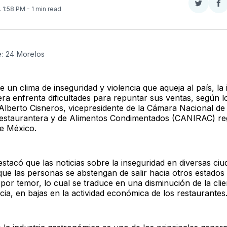
Compar
Co
. 1:58 PM
- 1 min read
en
e
Twitter
F
e: 24 Morelos
 un clima de inseguridad y violencia que aqueja al país, la 
era enfrenta dificultades para repuntar sus ventas, según l
Alberto Cisneros, vicepresidente de la Cámara Nacional de 
Restaurantera y de Alimentos Condimentados (CANIRAC) reg
de México.
stacó que las noticias sobre la inseguridad en diversas ci
ue las personas se abstengan de salir hacia otros estados
por temor, lo cual se traduce en una disminución de la clie
ia, en bajas en la actividad económica de los restaurantes