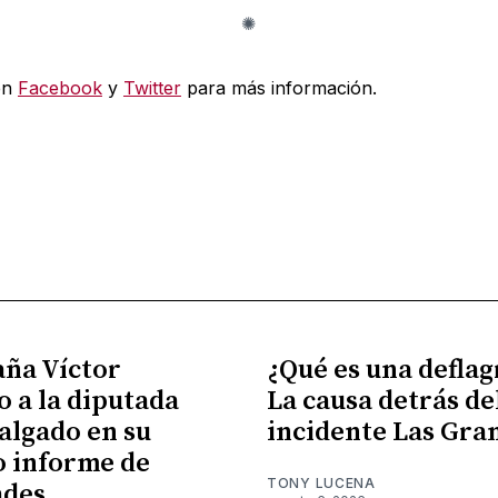
en
Facebook
y
Twitter
para más información.
ña Víctor
¿Qué es una defla
 a la diputada
La causa detrás de
algado en su
incidente Las Gra
 informe de
TONY LUCENA
ades