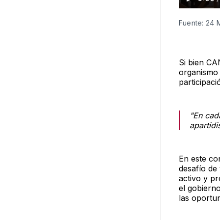
Fuente: 24 
Si bien CAN
organismo 
participaci
"En cad
apartidi
En este co
desafío de
activo y p
el gobiern
las oportu