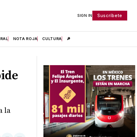
Suscríbete
SIGN IN
IRAL
NOTA ROJA
CULTURA
🔎
pide
a la