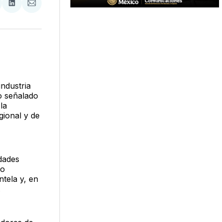
tir
mpartir
Compartir
Compartir
n
en
via
acebook
LinkedIn
Email
industria
o señalado
la
ional y de
udades
 o
ntela y, en
.