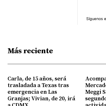
Síguenos 
Más reciente
Carla, de 15 años, será
Acompa
trasladada a Texas tras
Mercado
emergencia en Las
Meggi S
Granjas; Vivian, de 20, irá
segundo
a CDMX
activid