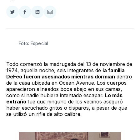
Compartir
Compartir
Compartir
Compartir
en
en
en
via
Twitter
Facebook
LinkedIn
Email
Foto: Especial
Todo comenzó la madrugada del 13 de noviembre de
1974, aquella noche, seis integrantes de
la familia
DeFeo fueron asesinados mientras dormían
dentro
de la casa ubicada en Ocean Avenue. Los cuerpos
aparecieron alineados boca abajo en sus camas,
como si nadie hubiera intentado escapar.
Lo más
extraño
fue que ninguno de los vecinos aseguró
haber escuchado gritos o disparos, a pesar de que
se utilizó un rifle de alto calibre.