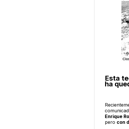
Esta te
ha que
Recienteme
comunica
Enrique R
pero
con d