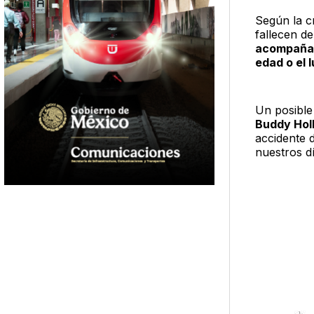
Según la c
fallecen de
acompañan
edad o el l
Un posible
Buddy Holl
accidente d
nuestros dí