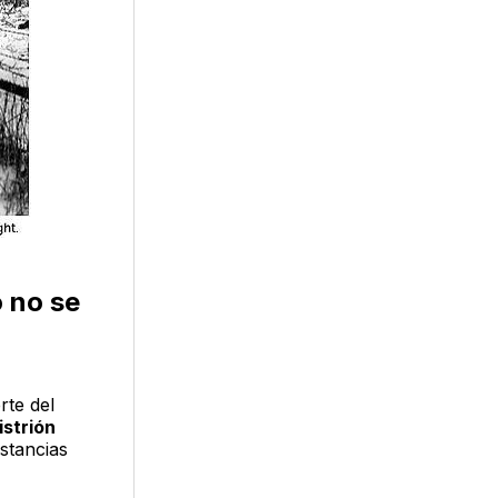
o no se
rte del
istrión
stancias