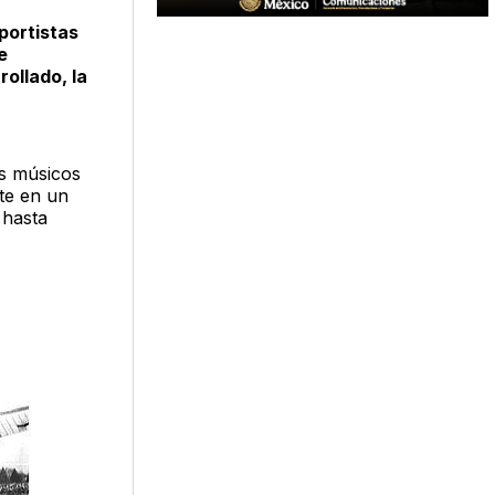
portistas
e
ollado, la
os músicos
te en un
 hasta