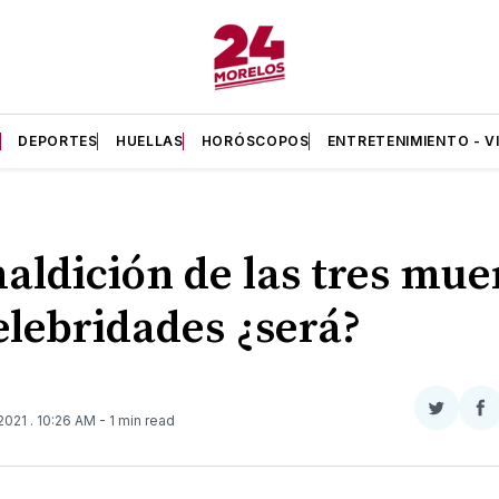
A
DEPORTES
HUELLAS
HORÓSCOPOS
ENTRETENIMIENTO - V
aldición de las tres mue
elebridades ¿será?
Compar
Co
 2021
. 10:26 AM
- 1 min read
en
e
Twitter
F