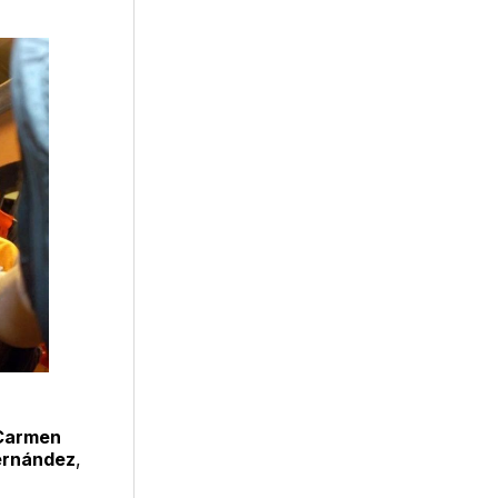
 Carmen
ernández
,