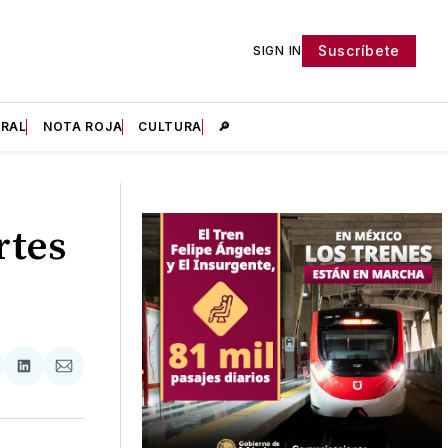
Suscríbete
SIGN IN
IRAL
NOTA ROJA
CULTURA
🔎
rtes
tir
mpartir
Compartir
Compartir
n
en
via
acebook
LinkedIn
Email