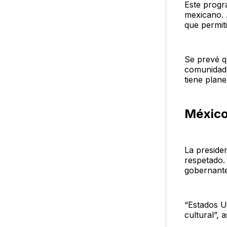
Este progr
mexicano. 
que permit
Se prevé q
comunidade
tiene plane
México
La preside
respetado.
gobernante
“Estados U
cultural”,