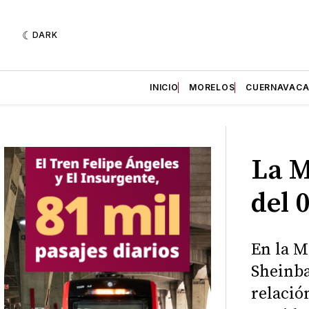
DARK
INICIO
MORELOS
CUERNAVAC
La M
del 
En la M
Sheinb
relació