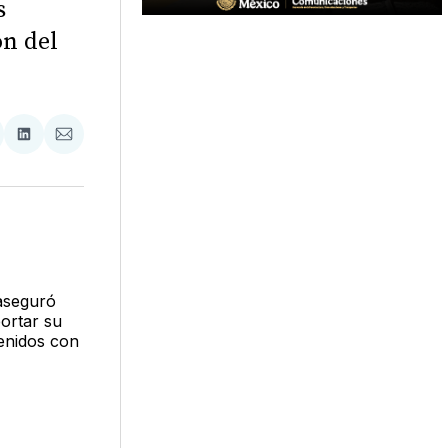
s
ón del
tir
mpartir
Compartir
Compartir
n
en
via
acebook
LinkedIn
Email
aseguró
ortar su
tenidos con