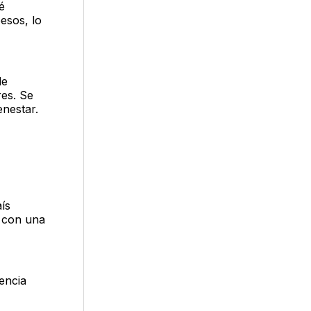
é
esos, lo
de
res. Se
enestar.
ís
a con una
encia