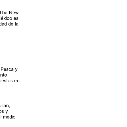
o The New
México es
dad de la
, Pesca y
onto
uestos en
urán,
os y
l medio