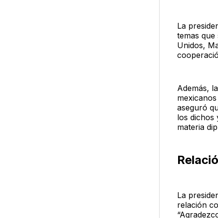
La preside
temas que 
Unidos, Ma
cooperació
Además, la
mexicanos 
aseguró qu
los dichos
materia dip
Relació
La preside
relación co
“Agradezco