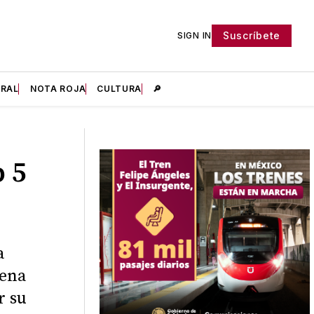
Suscríbete
SIGN IN
IRAL
NOTA ROJA
CULTURA
🔎
 5
a
uena
r su