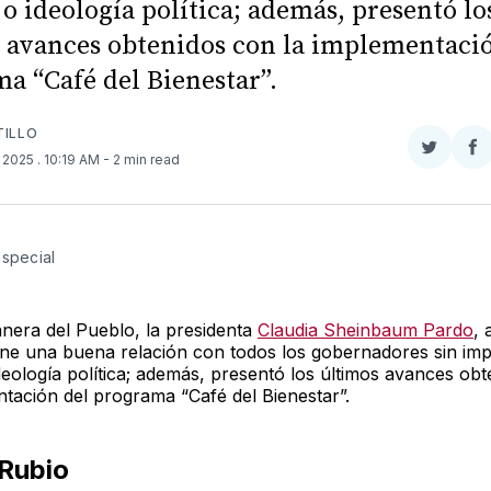
 o ideología política; además, presentó lo
 avances obtenidos con la implementaci
a “Café del Bienestar”.
TILLO
Compar
Co
, 2025
. 10:19 AM
- 2 min read
en
e
Twitter
F
Especial 
nera del Pueblo, la presidenta
Claudia Sheinbaum Pardo
, 
ne una buena relación con todos los gobernadores sin imp
deología política; además, presentó los últimos avances ob
ntación del programa “Café del Bienestar”.
Rubio