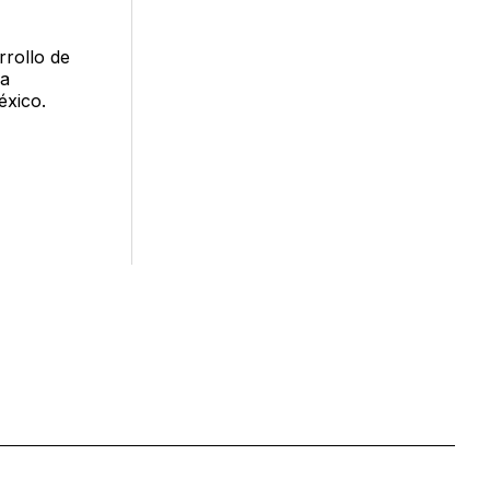
rrollo de
na
éxico.