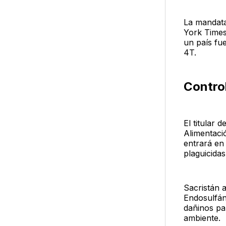
La mandata
York Times
un país fue
4T.
Control
El titular 
Alimentaci
entrará en
plaguicida
Sacristán 
Endosulfán
dañinos pa
ambiente.