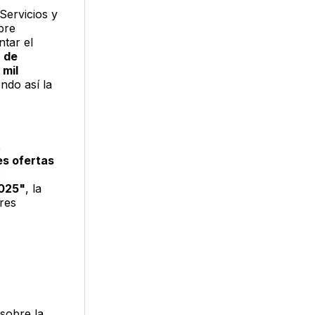
Servicios y
bre
tar el
7 de
 mil
ndo así la
,
es ofertas
O
2025"
, la
res
 sobre la