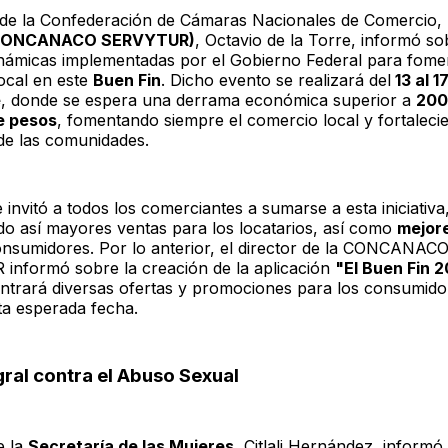
r de la Confederación de Cámaras Nacionales de Comercio, 
ONCANACO SERVYTUR)
, Octavio de la Torre, informó so
inámicas implementadas por el Gobierno Federal para fomen
ocal en este
Buen Fin
. Dicho evento se realizará del
13 al 1
e
, donde se espera una derrama económica superior a
200
e pesos
, fomentando siempre el comercio local y fortalecie
e las comunidades.
 invitó a todos los comerciantes a sumarse a esta iniciativa
do así mayores ventas para los locatarios, así como
mejor
onsumidores. Por lo anterior, el director de la CONCANAC
nformó sobre la creación de la aplicación
"El Buen Fin 
ntrará diversas ofertas y promociones para los consumido
ta esperada fecha.
gral contra el Abuso Sexual
e la
Secretaría de las Mujeres
, Citlali Hernández, informó