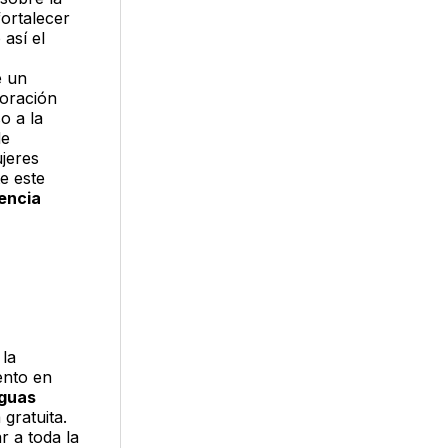
fortalecer
 así el
e un
oración
o a la
de
ujeres
e este
lencia
 la
ento en
nguas
gratuita.
r a toda la