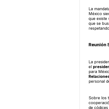
La mandata
México si
que existe
que se bus
respetando
Reunión 
La preside
el
preside
para Méxic
Relacione
personal de
Sobre los 
cooperaci
de códices