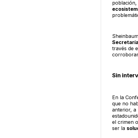
población,
ecosistema
problemátic
Sheinbaum 
Secretaría
través de 
corroborar 
Sin inte
En la Conf
que no ha
anterior, a
estadounid
el crimen 
ser la
solu