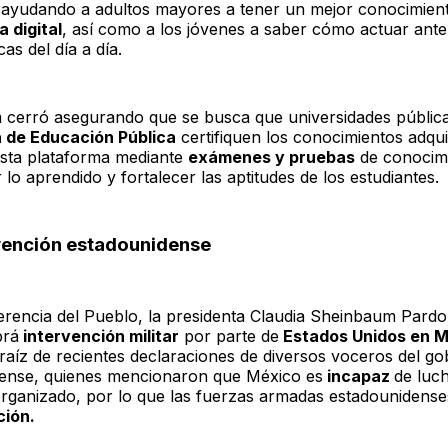
 ayudando a adultos mayores a tener un mejor conocimient
 digital
, así como a los jóvenes a saber cómo actuar ante
as del día a día.
cerró asegurando que se busca que universidades pública
 de Educación Pública
certifiquen los conocimientos adqui
esta plataforma mediante
exámenes y pruebas
de conocimi
lo aprendido y fortalecer las aptitudes de los estudiantes.
rvención estadounidense
erencia del Pueblo, la presidenta Claudia Sheinbaum Pard
brá
intervención militar
por parte de
Estados Unidos en 
 raíz de recientes declaraciones de diversos voceros del go
ense, quienes mencionaron que México es
incapaz
de luc
organizado, por lo que las fuerzas armadas estadounidense
ción.