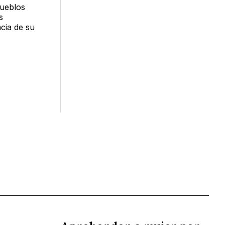
pueblos
s
cia de su