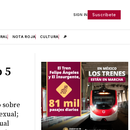
Suscríbete
SIGN IN
IRAL
NOTA ROJA
CULTURA
🔎
 5
 sobre
exual;
ual