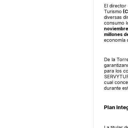
El directo
Turismo
(C
diversas d
consumo l
noviembr
millones d
economía d
De la Torre
garantizan
para los c
SERVYTUR i
cual conce
durante es
Plan Inte
La titular d