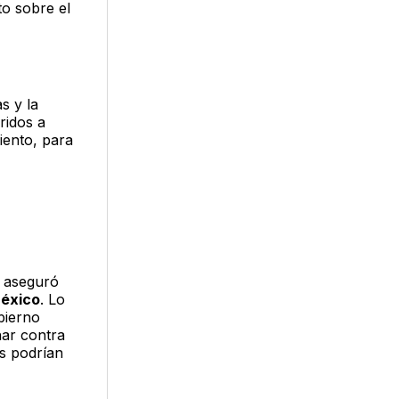
o sobre el
s y la
ridos a
ento, para
o aseguró
México
. Lo
bierno
har contra
s podrían