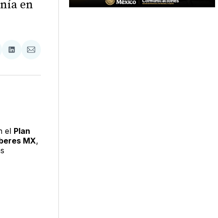
anía en
tir
mpartir
Compartir
Compartir
n
en
via
acebook
LinkedIn
Email
n el
Plan
beres MX
,
as