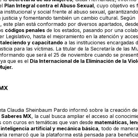
el
Plan Integral contra el Abuso Sexual
, cuyo objetivo es 
a institucional y social frente al abuso sexual, garantizando
a justicia y fomentando también un cambio cultural. Según
 este plan está conformado por diversos apartados, desd
los
códigos penales
de los estados, pasando por una colab
r Legislativo, hasta el mejoramiento en la atención y acces
rtaleciendo y capacitando
a las instituciones encargadas 
sticia para las víctimas. La titular de la Secretaría de las M
nformando que será el 25 de noviembre cuando se present
ya que es el
Día Internacional de la Eliminación de la Vio
Mujer.
 MX
nta Claudia Sheinbaum Pardo informó sobre la creación de
a
Saberes MX
, la cual busca ampliar el acceso al conocimi
ís con curos en temáticas que van desde
matemáticas, le
 inteligencia artificial y mecánica básica
, todo de manera 
ria remarcó que la plataforma está pensada para beneficia