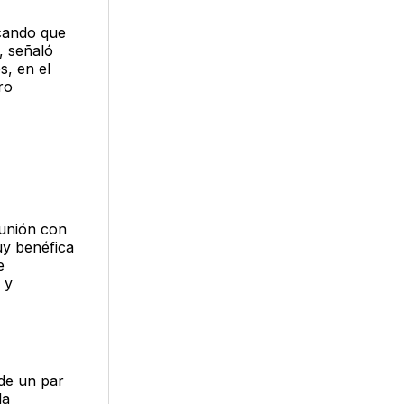
rcando que
, señaló
s, en el
ro
eunión con
y benéfica
e
 y
 de un par
la