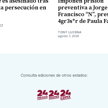
es asesinado tras
Imponen prisión
a persecución en
preventiva a Jorge
Francisco “N”, pr
4gr3s*r de Paula F
EZ
TONY LUCENA
agosto 7, 2026
Consulta ediciones de otros estados: