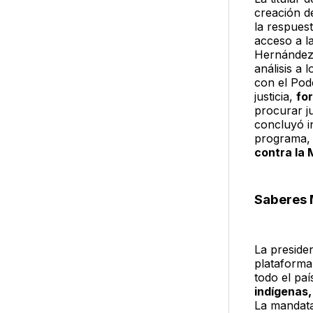
creación d
la respuest
acceso a l
Hernández,
análisis a 
con el Pode
justicia,
fo
procurar ju
concluyó i
programa, 
contra la 
Saberes
La preside
plataform
todo el pa
indígenas,
La mandata