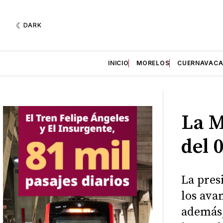
DARK
INICIO
MORELOS
CUERNAVAC
La M
del 
La pres
los ava
además,