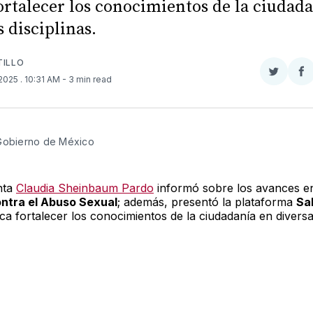
ortalecer los conocimientos de la ciudad
s disciplinas.
TILLO
Compar
Co
 2025
. 10:31 AM
- 3 min read
en
e
Twitter
F
 Gobierno de México
nta
Claudia Sheinbaum Pardo
informó sobre los avances e
ontra el Abuso Sexual
; además, presentó la plataforma
Sa
ca fortalecer los conocimientos de la ciudadanía en divers