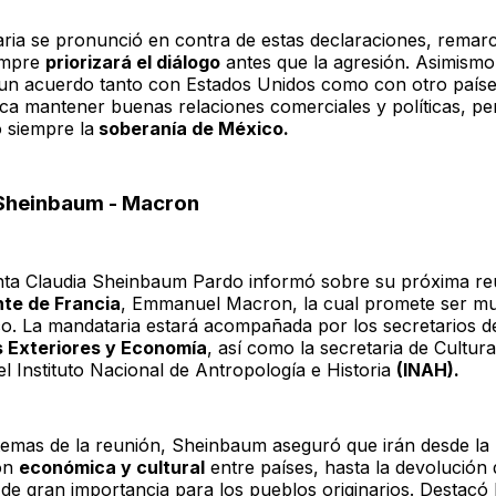
ria se pronunció en contra de estas declaraciones, rema
empre
priorizará el diálogo
antes que la agresión. Asimismo
 un acuerdo tanto con Estados Unidos como con otro paíse
ca mantener buenas relaciones comerciales y políticas, pe
 siempre la
soberanía de México.
Sheinbaum - Macron
nta Claudia Sheinbaum Pardo informó sobre su próxima r
nte de Francia
, Emmanuel Macron, la cual promete ser mu
o. La mandataria estará acompañada por los secretarios d
s Exteriores y Economía
, así como la secretaria de Cultura
l Instituto Nacional de Antropología e Historia
(INAH).
temas de la reunión, Sheinbaum aseguró que irán desde la
ón
económica y cultural
entre países, hasta la devolución
 de gran importancia para los pueblos originarios. Destacó 