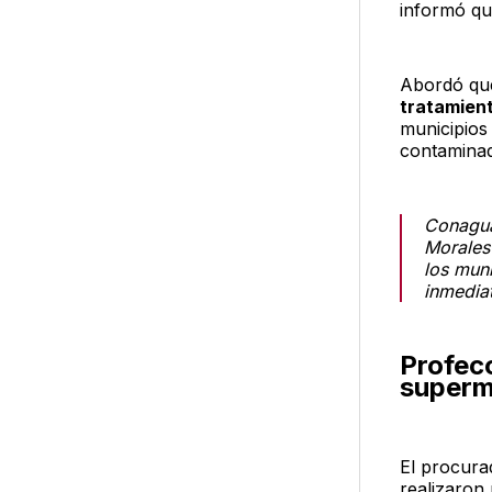
informó qu
Abordó que
tratamien
municipios
contaminad
Conagua
Morales
los mun
inmediat
Profeco
superm
El procura
realizaron