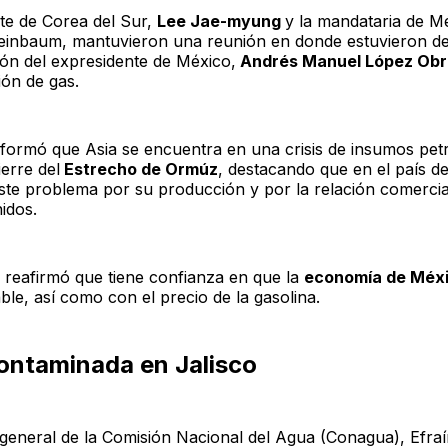
nte de Corea del Sur,
Lee Jae-myung
y la mandataria de M
einbaum, mantuvieron una reunión en donde estuvieron d
ión del expresidente de México,
Andrés Manuel López Ob
ión de gas.
formó que Asia se encuentra en una crisis de insumos pet
ierre del
Estrecho de Ormúz
, destacando que en el país d
este problema por su producción y por la relación comerci
idos.
, reafirmó que tiene confianza en que la
economía de Méx
ble, así como con el precio de la gasolina.
ontaminada en Jalisco
r general de la Comisión Nacional del Agua (Conagua), Efra