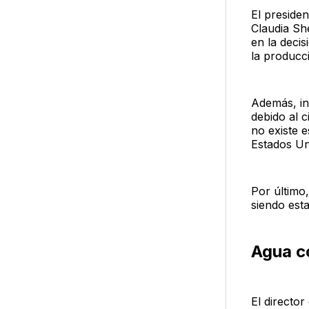
El preside
Claudia Sh
en la decis
la producc
Además, in
debido al c
no existe 
Estados Un
Por último
siendo esta
Agua c
El directo