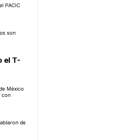
el PACIC
ios son
 el T-
 de México
l con
hablaron de