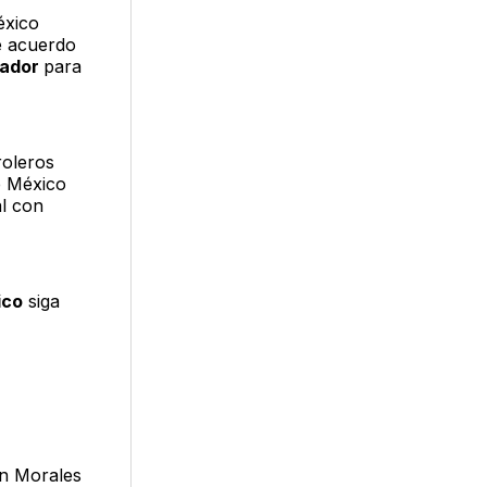
éxico
e acuerdo
rador
para
roleros
e México
al con
ico
siga
ín Morales