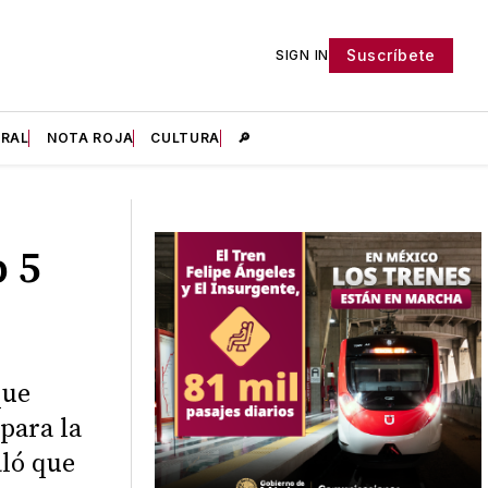
Suscríbete
SIGN IN
IRAL
NOTA ROJA
CULTURA
🔎
 5
que
para la
ló que