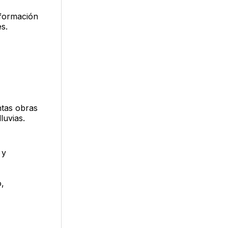
nformación
s.
ntas obras
luvias.
 y
,