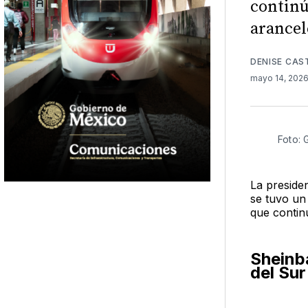
continú
arancel
DENISE CAS
mayo 14, 202
Foto: 
La preside
se tuvo un
que contin
Sheinb
del Sur