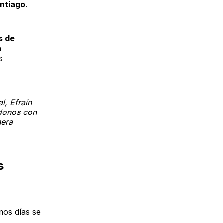
antiago
.
s de
n
s
l, Efraín
ndonos con
nera
s
mos días se