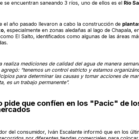
e se encuentran saneando 3 ríos, uno de ellos es el
Río S
 el año pasado llevaron a cabo la construcción de
planta
to
, especialmente en zonas aledañas al lago de Chapala, e
 como El Salto, identificados como algunas de las áreas má
as.
 realiza mediciones de calidad del agua de manera semana
 agregó: “tenemos un control estricto y estamos organizá
icipios para determinar las causas y tomar acciones de ma
a, es un trabajo permanente”.
 pide que confíen en los "Pacic" de lo
ercados
dor del consumidor, Iván Escalante informó que en los últi
 recorridos por diferentes tiendas comerciales para colocar