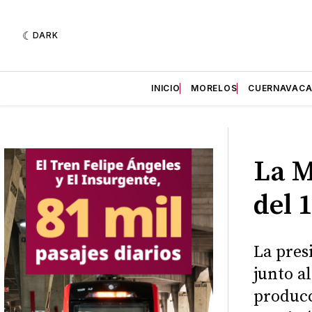
DARK
INICIO
MORELOS
CUERNAVAC
La M
del 
La pres
junto a
producc