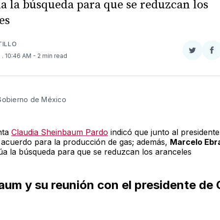
a la búsqueda para que se reduzcan los
es
TILLO
Compar
Co
6
. 10:46 AM
- 2 min read
en
e
Twitter
F
Gobierno de México 
nta
Claudia Sheinbaum Pardo
indicó que junto al president
 acuerdo para la producción de gas; además,
Marcelo Ebr
úa la búsqueda para que se reduzcan los aranceles
aum y su reunión con el presidente de