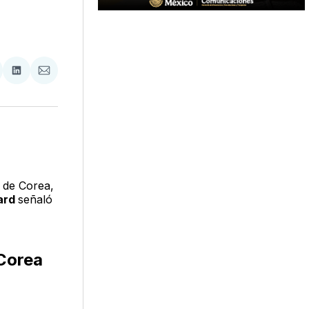
tir
mpartir
Compartir
Compartir
n
en
via
acebook
LinkedIn
Email
e de Corea,
ard
señaló
 Corea