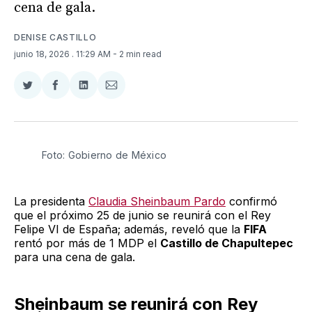
cena de gala.
DENISE CASTILLO
junio 18, 2026
. 11:29 AM
- 2 min read
Compartir
Compartir
Compartir
Compartir
en
en
en
via
Twitter
Facebook
LinkedIn
Email
Foto: Gobierno de México 
La presidenta
Claudia Sheinbaum Pardo
confirmó
que el próximo 25 de junio se reunirá con el Rey
Felipe VI de España; además, reveló que la
FIFA
rentó por más de 1 MDP el
Castillo de Chapultepec
para una cena de gala.
Sheinbaum se reunirá con Rey