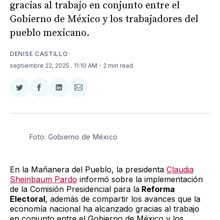
gracias al trabajo en conjunto entre el
Gobierno de México y los trabajadores del
pueblo mexicano.
DENISE CASTILLO
septiembre 22, 2025
. 11:10 AM
- 2 min read
Compartir
Compartir
Compartir
Compartir
en
en
en
via
Twitter
Facebook
LinkedIn
Email
Foto: Gobierno de México
En la Mañanera del Pueblo, la presidenta
Claudia
Sheinbaum Pardo
informó sobre la implementación
de la Comisión Presidencial para la
Reforma
Electoral
, además de compartir los avances que la
economía nacional ha alcanzado gracias al trabajo
en conjunto entre el Gobierno de México y los