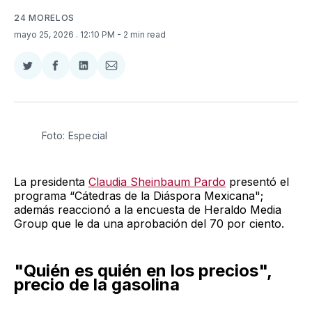
24 MORELOS
mayo 25, 2026
. 12:10 PM
- 2 min read
Compartir
Compartir
Compartir
Compartir
en
en
en
via
Twitter
Facebook
LinkedIn
Email
Foto: Especial
La presidenta
Claudia Sheinbaum Pardo
presentó el
programa “Cátedras de la Diáspora Mexicana";
además reaccionó a la encuesta de Heraldo Media
Group que le da una aprobación del 70 por ciento.
"Quién es quién en los precios",
precio de la gasolina