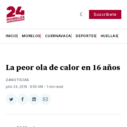
Suscríbete
INICIO
MORELOS
CUERNAVACA
DEPORTES
HUELLAS
H
La peor ola de calor en 16 años
24NOTICIAS
julio 24, 2019
. 9:55 AM
- 1 min read
Compartir
Compartir
Compartir
Compartir
en
en
en
via
Twitter
Facebook
LinkedIn
Email