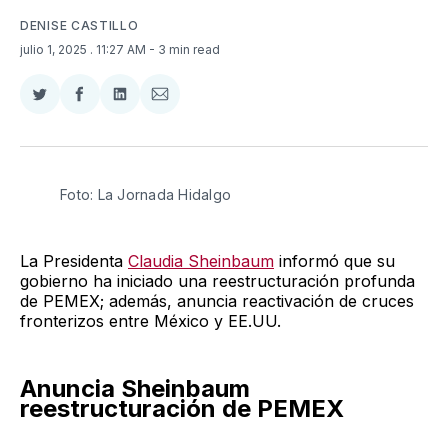
DENISE CASTILLO
julio 1, 2025
. 11:27 AM
- 3 min read
Compartir
Compartir
Compartir
Compartir
en
en
en
via
Twitter
Facebook
LinkedIn
Email
Foto: La Jornada Hidalgo 
La Presidenta
Claudia Sheinbaum
informó que su
gobierno ha iniciado una reestructuración profunda
de PEMEX; además, anuncia reactivación de cruces
fronterizos entre México y EE.UU.
Anuncia Sheinbaum
reestructuración de PEMEX