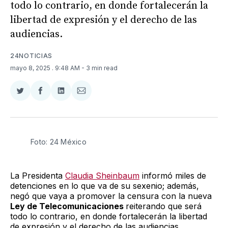
todo lo contrario, en donde fortalecerán la
libertad de expresión y el derecho de las
audiencias.
24NOTICIAS
mayo 8, 2025
. 9:48 AM
- 3 min read
Compartir
Compartir
Compartir
Compartir
en
en
en
via
Twitter
Facebook
LinkedIn
Email
Foto: 24 México 
La Presidenta
Claudia Sheinbaum
informó miles de
detenciones en lo que va de su sexenio; además,
negó que vaya a promover la censura con la nueva
Ley de Telecomunicaciones
reiterando que será
todo lo contrario, en donde fortalecerán la libertad
de expresión y el derecho de las audiencias.