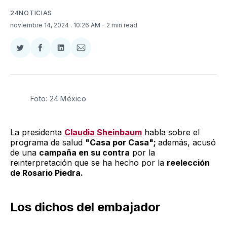
24NOTICIAS
noviembre 14, 2024
. 10:26 AM
- 2 min read
Compartir
Compartir
Compartir
Compartir
en
en
en
via
Twitter
Facebook
LinkedIn
Email
Foto: 24 México
La presidenta
Claudia Sheinbaum
habla sobre el
programa de salud
"Casa por Casa";
además, acusó
de una
campaña en su contra
por la
reinterpretación que se ha hecho por la
reelección
de Rosario Piedra.
Los dichos del embajador